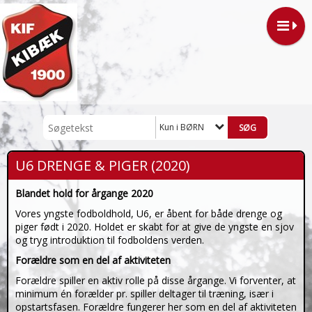
Kun i BØRN
U6 DRENGE & PIGER (2020)
Blandet hold for årgange 2020
Vores yngste fodboldhold, U6, er åbent for både drenge og
piger født i 2020. Holdet er skabt for at give de yngste en sjov
og tryg introduktion til fodboldens verden.
Forældre som en del af aktiviteten
Forældre spiller en aktiv rolle på disse årgange. Vi forventer, at
minimum én forælder pr. spiller deltager til træning, især i
opstartsfasen. Forældre fungerer her som en del af aktiviteten