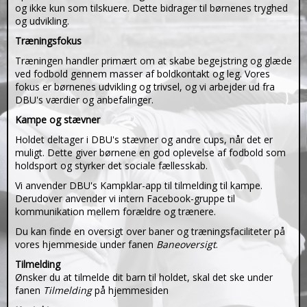
og ikke kun som tilskuere. Dette bidrager til børnenes tryghed
og udvikling.
Træningsfokus
Træningen handler primært om at skabe begejstring og glæde
ved fodbold gennem masser af boldkontakt og leg. Vores
fokus er børnenes udvikling og trivsel, og vi arbejder ud fra
DBU's værdier og anbefalinger.
Kampe og stævner
Holdet deltager i DBU's stævner og andre cups, når det er
muligt. Dette giver børnene en god oplevelse af fodbold som
holdsport og styrker det sociale fællesskab.
Vi anvender DBU's Kampklar-app til tilmelding til kampe.
Derudover anvender vi intern Facebook-gruppe til
kommunikation mellem forældre og trænere.
Du kan finde en oversigt over baner og træningsfaciliteter på
vores hjemmeside under fanen
Baneoversigt
.
Tilmelding
Ønsker du at tilmelde dit barn til holdet, skal det ske under
fanen
Tilmelding
på hjemmesiden